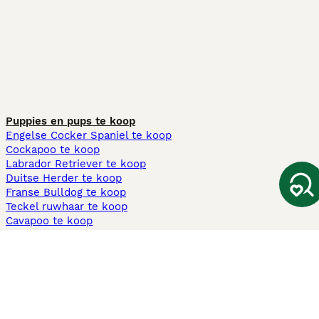
Puppies en pups te koop
Engelse Cocker Spaniel te koop
Cockapoo te koop
Labrador Retriever te koop
Duitse Herder te koop
Franse Bulldog te koop
Teckel ruwhaar te koop
Cavapoo te koop
Andere populaire pagina's
Honden te koop in Amsterdam
Pups te koop Limburg​
Pups te koop Friesland​
Honden te koop in Gelderland