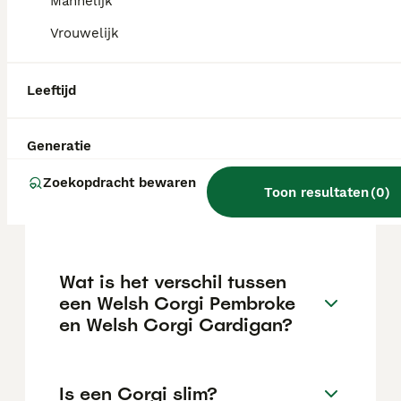
maar dit kan variëren afhankelijk van
Mannelijk
factoren zoals de stamboom, de reputatie
Vrouwelijk
van de fokker en de locatie.
Leeftijd
Is een Corgi een makkelijke
hond?
Generatie
Zoekopdracht bewaren
Hoe oud wordt een Welsh
Toon resultaten
(
0
)
Corgi gemiddeld?
Wat is het verschil tussen
een Welsh Corgi Pembroke
en Welsh Corgi Cardigan?
Is een Corgi slim?