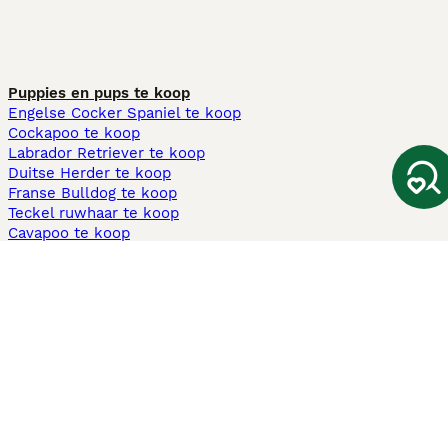
Puppies en pups te koop
Engelse Cocker Spaniel te koop
Cockapoo te koop
Labrador Retriever te koop
Duitse Herder te koop
Franse Bulldog te koop
Teckel ruwhaar te koop
Cavapoo te koop
Andere populaire pagina's
Honden te koop in Amsterdam
Pups te koop Limburg​
Pups te koop Friesland​
Honden te koop in Gelderland
Honden te koop in Den Haag
Honden te koop in Enschede
Adopteer hond in Nederland