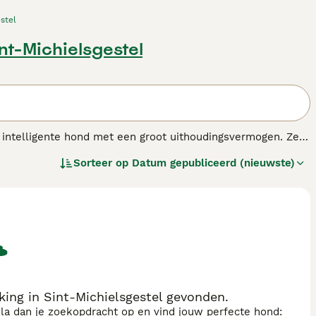
stel
int-Michielsgestel
 intelligente hond met een groot uithoudingsvermogen. Ze
 geeft hij, mits goed gesocialiseerd, - wat belangrijk is
Sorteer op
Datum gepubliceerd (nieuwste)
ng in Sint-Michielsgestel gevonden.
sla dan je zoekopdracht op en vind jouw perfecte hond: