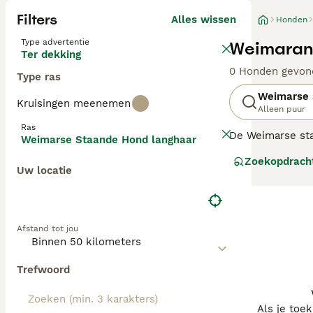
Filters
Alles wissen
Honden
Type advertentie
Weimarane
Ter dekking
0 Honden gevon
Type ras
Weimarse 
Kruisingen meenemen
Alleen puur
Ras
De Weimarse sta
Weimarse Staande Hond langhaar
zijn prima gesch
Zoekopdrach
voor alle honde
Uw locatie
Lees onze Weima
Afstand tot jou
Trefwoord
Als je toe