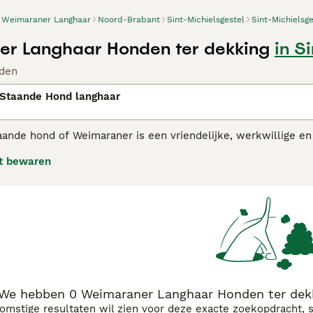
Weimaraner Langhaar
Noord-Brabant
Sint-Michielsgestel
Sint-Michielsge
r Langhaar Honden ter dekking
in S
den
Staande Hond langhaar
ande hond of Weimaraner is een vriendelijke, werkwillige en
ikt voor de jacht, niet bang van water, maar ook als gezinshond
t bewaren
n - geen problemen.
raner adviespagina voor informatie over dit hondenras.
We hebben 0 Weimaraner Langhaar Honden ter dekki
komstige resultaten wil zien voor deze exacte zoekopdracht, 