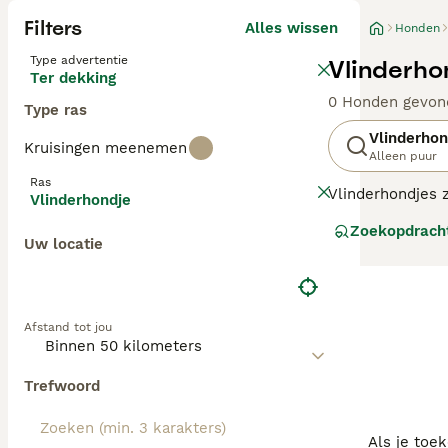
Filters
Alles wissen
Honden
Type advertentie
Vlinderho
Ter dekking
0 Honden gevon
Type ras
Vlinderhon
Kruisingen meenemen
Alleen puur
Ras
Vlinderhondjes z
Vlinderhondje
minder vaak gezi
Zoekopdrach
(papillon) doen
Uw locatie
vlinderhondje he
Het is een intel
Lees onze Vlind
Afstand tot jou
Trefwoord
Als je toe