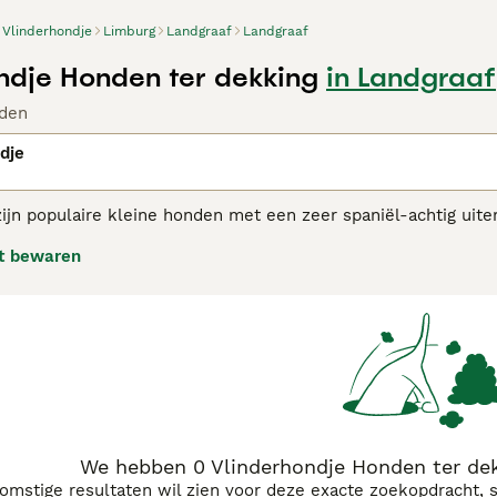
Vlinderhondje
Limburg
Landgraaf
Landgraaf
ndje Honden ter dekking
in Landgraaf
den
dje
ijn populaire kleine honden met een zeer spaniël-achtig uiter
ene 'nachtvlinderhondje' is de vorm van de oren. Het vlinder
t bewaren
 denken. De eveneens grote oren van het nachtvlinderhondje 
eft een waakzaam en opgewekt karakter, Hij hecht zich sterk a
ligent en levendig ras dat een goede wandeling weet te waar
erhondjes adviespagina voor informatie over dit hondenras.
We hebben 0 Vlinderhondje Honden ter dek
komstige resultaten wil zien voor deze exacte zoekopdracht, 