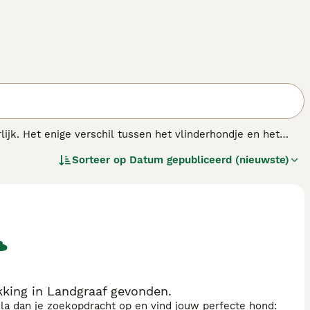
lijk. Het enige verschil tussen het vlinderhondje en het
hondje heeft grote staande oren, die aan een vlinder
Sorteer op
Datum gepubliceerd (nieuwste)
hangen. Beide typen kunnen in één nestje voorkomen. Het
an zijn eigenaar of de leden van het gezin waarin hij leeft.
derenmaar eist veel aandacht.
king in Landgraaf gevonden.
sla dan je zoekopdracht op en vind jouw perfecte hond: