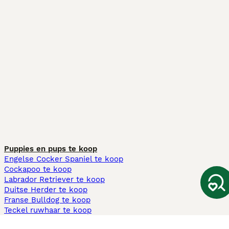
Puppies en pups te koop
Engelse Cocker Spaniel te koop
Cockapoo te koop
Labrador Retriever te koop
Duitse Herder te koop
Franse Bulldog te koop
Teckel ruwhaar te koop
Cavapoo te koop