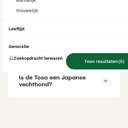
Mannelijk
Vrouwelijk
Wat is het karakter van een
Tosa Inu?
Leeftijd
Generatie
Waarom is de Tosa in
sommige landen verboden?
Zoekopdracht bewaren
Toon resultaten
(
0
)
Is de Tosa een Japanse
vechthond?