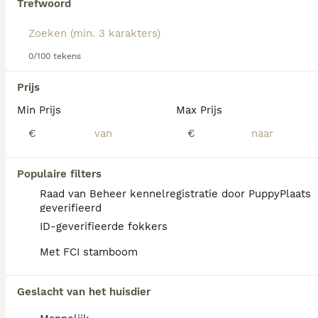
Trefwoord
We hebben 0 Tibetaanse Spaniel Honden ter
0/100 tekens
dekking in Coevorden gevonden.
Als je toekomstige resultaten wil zien voor deze 
Prijs
exacte zoekopdracht, sla dan je zoekopdracht op en 
vind jouw perfecte hond:
Min Prijs
Max Prijs
€
€
Zoekopdracht bewaren
Populaire filters
FAQ's
Raad van Beheer kennelregistratie door PuppyPlaats
geverifieerd
ID-geverifieerde fokkers
Hoe gezond is een
Met FCI stamboom
Tibetaanse Spaniel?
De Tibetaanse Spaniël is doorgaans gezond
Geslacht van het huisdier
en wordt 12 tot 15 jaar oud. Toch kunnen