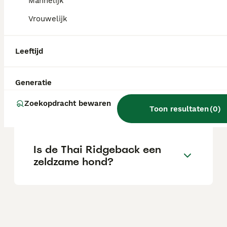
afhankelijk van de stamboom en de serieuze
Mannelijk
fokker.
Vrouwelijk
Is de Thai Ridgeback een
Leeftijd
goede gezinshond?
Generatie
Zijn Thai Ridgebacks
Zoekopdracht bewaren
agressief?
Toon resultaten
(
0
)
Is de Thai Ridgeback een
zeldzame hond?