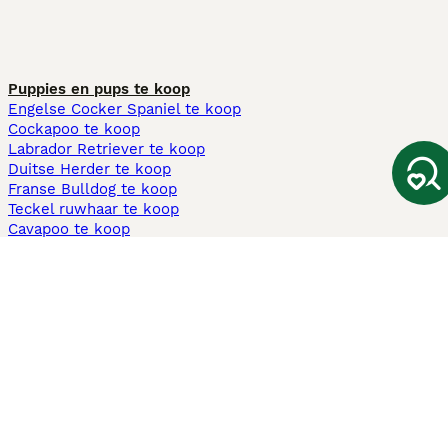
Puppies en pups te koop
Engelse Cocker Spaniel te koop
Cockapoo te koop
Labrador Retriever te koop
Duitse Herder te koop
Franse Bulldog te koop
Teckel ruwhaar te koop
Cavapoo te koop
Andere populaire pagina's
Honden te koop in Amsterdam
Pups te koop Limburg​
Pups te koop Friesland​
Honden te koop in Gelderland
Honden te koop in Den Haag
Honden te koop in Enschede
Adopteer hond in Nederland