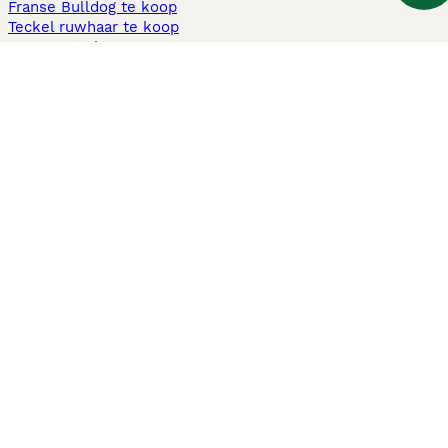
Franse Bulldog te koop
Teckel ruwhaar te koop
Cavapoo te koop
Andere populaire pagina's
Honden te koop in Amsterdam
Pups te koop Limburg​
Pups te koop Friesland​
Honden te koop in Gelderland
Honden te koop in Den Haag
Honden te koop in Enschede
Adopteer hond in Nederland
Informatie
Over ons
Privacybeleid
Support
Pers
Voorwaarden
Pups verkopen
Honden test