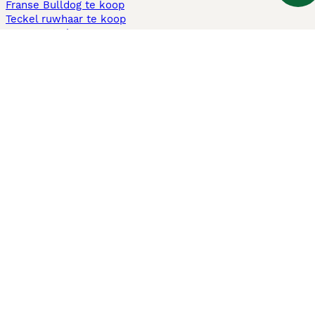
Franse Bulldog te koop
Teckel ruwhaar te koop
Cavapoo te koop
Andere populaire pagina's
Honden te koop in Amsterdam
Pups te koop Limburg​
Pups te koop Friesland​
Honden te koop in Gelderland
Honden te koop in Den Haag
Honden te koop in Enschede
Adopteer hond in Nederland
Informatie
Over ons
Privacybeleid
Support
Pers
Voorwaarden
Pups verkopen
Honden test