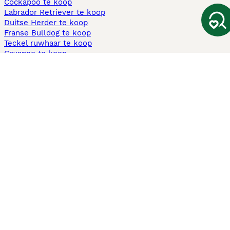
Cockapoo te koop
Labrador Retriever te koop
Duitse Herder te koop
Franse Bulldog te koop
Teckel ruwhaar te koop
Cavapoo te koop
Andere populaire pagina's
Honden te koop in Amsterdam
Pups te koop Limburg​
Pups te koop Friesland​
Honden te koop in Gelderland
Honden te koop in Den Haag
Honden te koop in Enschede
Adopteer hond in Nederland
Informatie
Over ons
Privacybeleid
Support
Pers