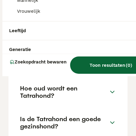
Mannelijk
tegen rovers, beren en wolven.
Vrouwelijk
Wat is de prijs van een
Leeftijd
Tatrahond?
Generatie
Wat is het karakter van een
Zoekopdracht bewaren
Tatrahond?
Toon resultaten
(
0
)
Hoe oud wordt een
Tatrahond?
Is de Tatrahond een goede
gezinshond?