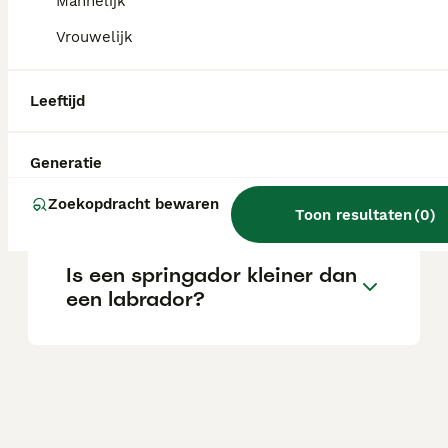
cm en een gewicht van 23 tot 41 kg.
Mannelijk
Vrouwelijk
Hoe oud wordt een
springador?
Leeftijd
Generatie
Is een springador een goede
hond?
Zoekopdracht bewaren
Toon resultaten
(
0
)
Is een springador kleiner dan
een labrador?