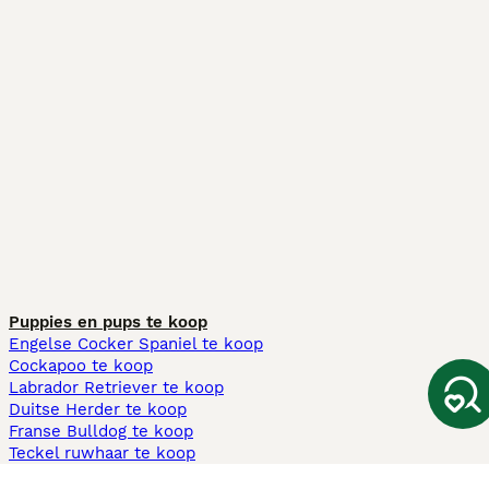
Puppies en pups te koop
Engelse Cocker Spaniel te koop
Cockapoo te koop
Labrador Retriever te koop
Duitse Herder te koop
Franse Bulldog te koop
Teckel ruwhaar te koop
Cavapoo te koop