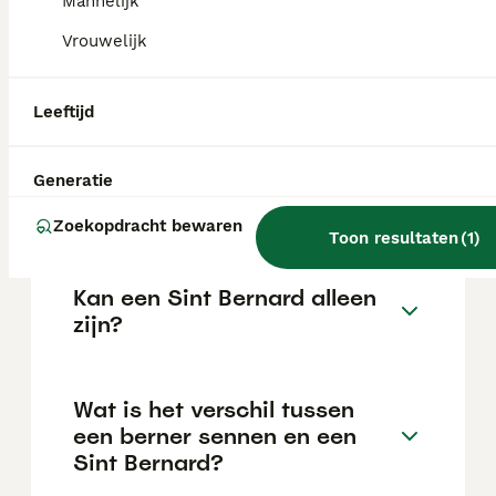
Mannelijk
Vrouwelijk
Wat is het karakter van een
Sint Bernard?
Leeftijd
Generatie
Hoe oud wordt een Sint
Bernard gemiddeld?
Zoekopdracht bewaren
Toon resultaten
(
1
)
Kan een Sint Bernard alleen
zijn?
Wat is het verschil tussen
een berner sennen en een
Sint Bernard?