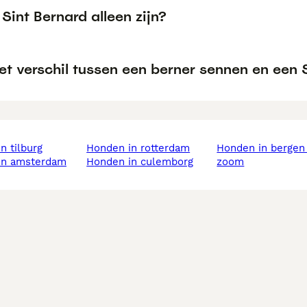
Sint Bernard alleen zijn?
et verschil tussen een berner sennen en een 
in tilburg
honden in rotterdam
honden in bergen op
 in amsterdam
honden in culemborg
zoom