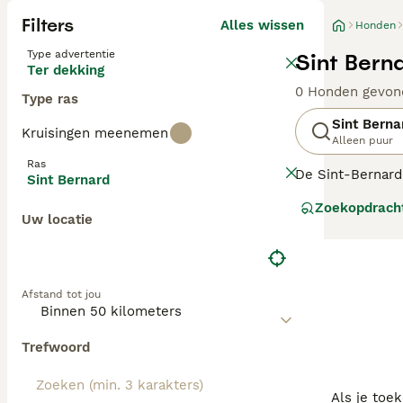
Filters
Alles wissen
Honden
Type advertentie
Sint Bern
Ter dekking
0 Honden gevon
Type ras
Sint Berna
Kruisingen meenemen
Alleen puur
Ras
De Sint-Bernard
Sint Bernard
staat over de h
Zoekopdrach
huizen van veel 
Uw locatie
buurt zijn van k
Lees onze
Sint 
Afstand tot jou
Trefwoord
Als je toe