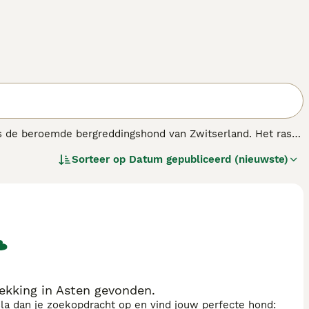
ls de beroemde bergreddingshond van Zwitserland. Het ras
ote honden hebben hun weg gevonden naar de harten en
Sorteer op
Datum gepubliceerd (nieuwste)
ige en aanhankelijke karakter, vooral wanneer ze in de
ekking in Asten gevonden.
sla dan je zoekopdracht op en vind jouw perfecte hond: