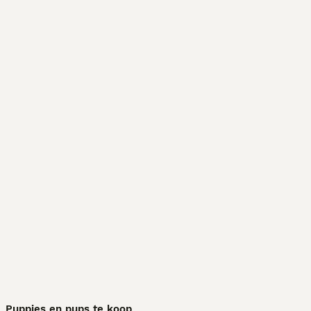
Puppies en pups te koop