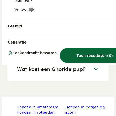
Mannelijk
aandoeningen. Ze kunnen ook snurken.
Vrouwelijk
Wat is een shorkie?
Leeftijd
Hoe groot wordt een
Generatie
Shorkie?
Zoekopdracht bewaren
Toon resultaten
(
0
)
Wat kost een Shorkie pup?
honden in amsterdam
honden in bergen op
honden in rotterdam
zoom