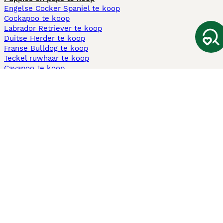
Engelse Cocker Spaniel te koop
Cockapoo te koop
Labrador Retriever te koop
Duitse Herder te koop
Franse Bulldog te koop
Teckel ruwhaar te koop
Cavapoo te koop
Andere populaire pagina's
Honden te koop in Amsterdam
Pups te koop Limburg​
Pups te koop Friesland​
Honden te koop in Gelderland
Honden te koop in Den Haag
Honden te koop in Enschede
Adopteer hond in Nederland
Informatie
Over ons
Privacybeleid
Support