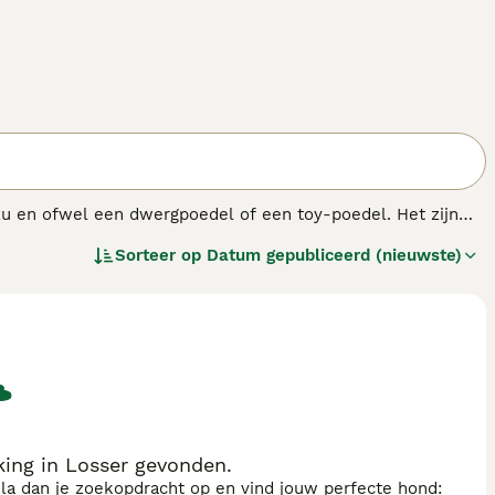
Tzu en ofwel een dwergpoedel of een toy-poedel. Het zijn
l rechtere vacht van de Shih Tzu kunnen hebben. Dit is
Sorteer op
Datum gepubliceerd (nieuwste)
fde nest kunnen er heel verschillend uit zien en een
ing in Losser gevonden.
sla dan je zoekopdracht op en vind jouw perfecte hond: