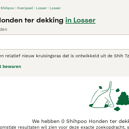
Shihpoo
Overijssel
Losser
Losser
onden ter dekking
in Losser
den
n relatief nieuw kruisingsras dat is ontwikkeld uit de Shih 
s die de krullerige vacht van de poedel of de langere en vee
t bewaren
welk van de ouderrassen de pups zijn verwekt. Pups in hetzel
 aan kleuren en kleurcombinaties kunnen hebben.
oo adviespagina voor informatie over dit hondenras.
We hebben 0 Shihpoo Honden ter dekk
komstige resultaten wil zien voor deze exacte zoekopdracht, 