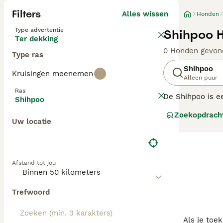
Filters
Alles wissen
Honden
Type advertentie
Shihpoo H
Ter dekking
0 Honden gevon
Type ras
Shihpoo
Kruisingen meenemen
Alleen puur
Ras
De Shihpoo is ee
Shihpoo
schattige hondje
Zoekopdrach
afhankelijk van 
Uw locatie
verscheidenheid
Lees onze Shihp
Afstand tot jou
Trefwoord
Als je toe