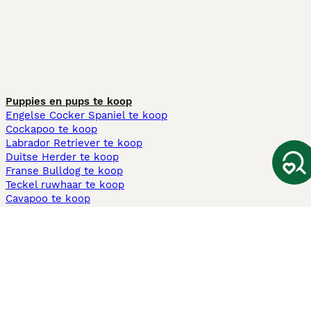
Puppies en pups te koop
Engelse Cocker Spaniel te koop
Cockapoo te koop
Labrador Retriever te koop
Duitse Herder te koop
Franse Bulldog te koop
Teckel ruwhaar te koop
Cavapoo te koop
Andere populaire pagina's
Honden te koop in Amsterdam
Pups te koop Limburg​
Pups te koop Friesland​
Honden te koop in Gelderland
Honden te koop in Den Haag