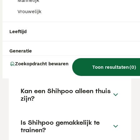
Mannelijk
locatie.
Vrouwelijk
Wat is het karakter van een
Leeftijd
Shihpoo?
Generatie
Hoeveel jaar leeft een
Zoekopdracht bewaren
Shihpoo?
Toon resultaten
(
0
)
Kan een Shihpoo alleen thuis
zijn?
Is Shihpoo gemakkelijk te
trainen?