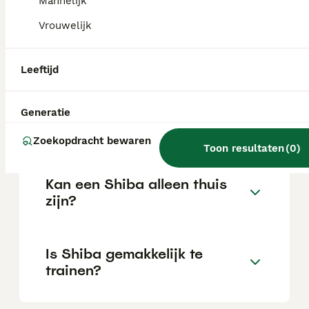
Mannelijk
Vrouwelijk
Wat is het karakter van een
Shiba?
Leeftijd
Hoeveel jaar leeft een
Generatie
Shiba?
Zoekopdracht bewaren
Toon resultaten
(
0
)
Kan een Shiba alleen thuis
zijn?
Is Shiba gemakkelijk te
trainen?