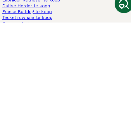
Labrador Retriever te koop
Duitse Herder te koop
Franse Bulldog te koop
Teckel ruwhaar te koop
Cavapoo te koop
Andere populaire pagina's
Honden te koop in Amsterdam
Pups te koop Limburg​
Pups te koop Friesland​
Honden te koop in Gelderland
Honden te koop in Den Haag
Honden te koop in Enschede
Adopteer hond in Nederland
Informatie
Over ons
Privacybeleid
Support
Pers
Voorwaarden
Pups verkopen