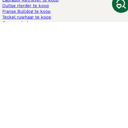
Labrador Retriever te koop
Duitse Herder te koop
Franse Bulldog te koop
Teckel ruwhaar te koop
Cavapoo te koop
Andere populaire pagina's
Honden te koop in Amsterdam
Pups te koop Limburg​
Pups te koop Friesland​
Honden te koop in Gelderland
Honden te koop in Den Haag
Honden te koop in Enschede
Adopteer hond in Nederland
Informatie
Over ons
Privacybeleid
Support
Pers
Voorwaarden
Pups verkopen