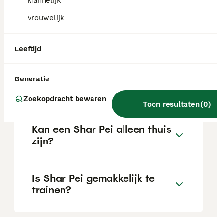
Mannelijk
Vrouwelijk
Wat is het karakter van een
Shar Pei?
Leeftijd
Hoeveel jaar leeft een Shar
Generatie
Pei?
Zoekopdracht bewaren
Toon resultaten
(
0
)
Kan een Shar Pei alleen thuis
zijn?
Is Shar Pei gemakkelijk te
trainen?