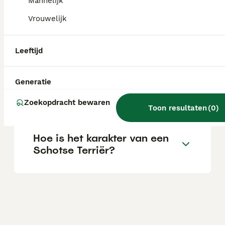
afhankelijk van de fokker.
Mannelijk
Vrouwelijk
Blaffen Schotse terriërs
veel?
Leeftijd
Generatie
Zijn Schotse terriërs
knuffelbaar?
Zoekopdracht bewaren
Toon resultaten
(
0
)
Hoe is het karakter van een
Schotse Terriër?