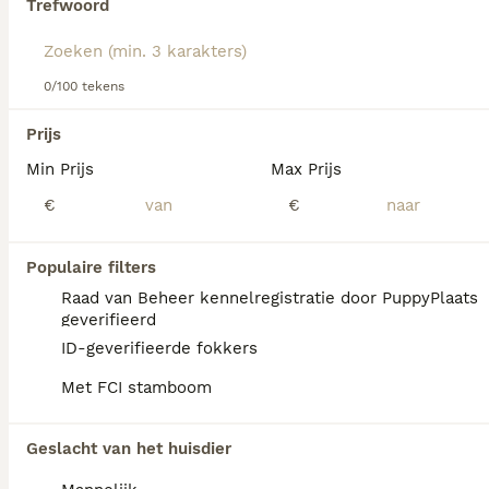
Trefwoord
Lees onze
Schotse Terriër adviespagina
voor informatie
over dit hondenras.
We hebben 0 Schotse Terriër Honden ter
0/100 tekens
dekking in Simpelveld gevonden.
Als je toekomstige resultaten wil zien voor deze 
Prijs
exacte zoekopdracht, sla dan je zoekopdracht op en 
vind jouw perfecte hond:
Min Prijs
Max Prijs
€
€
Zoekopdracht bewaren
Populaire filters
FAQ's
Raad van Beheer kennelregistratie door PuppyPlaats
geverifieerd
ID-geverifieerde fokkers
Wat kost een Schotse
Met FCI stamboom
Terriër?
Een Schotse Terriër pup vraagt een
Geslacht van het huisdier
aanzienlijke investering die varieert