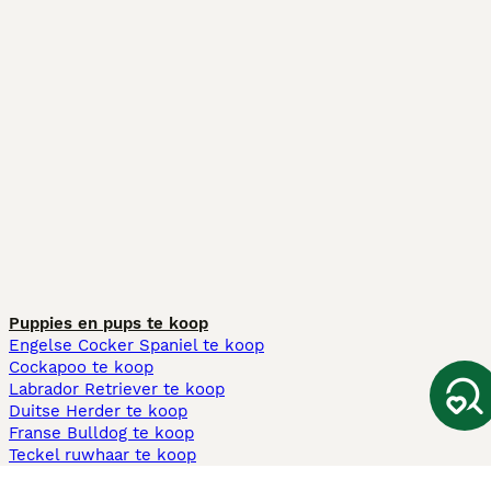
Puppies en pups te koop
Engelse Cocker Spaniel te koop
Cockapoo te koop
Labrador Retriever te koop
Duitse Herder te koop
Franse Bulldog te koop
Teckel ruwhaar te koop
Cavapoo te koop