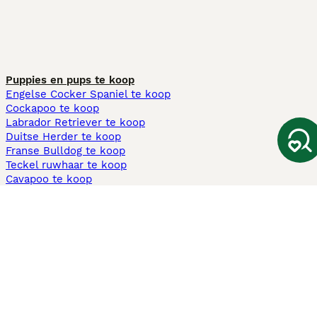
Puppies en pups te koop
Engelse Cocker Spaniel te koop
Cockapoo te koop
Labrador Retriever te koop
Duitse Herder te koop
Franse Bulldog te koop
Teckel ruwhaar te koop
Cavapoo te koop
Andere populaire pagina's
Honden te koop in Amsterdam
Pups te koop Limburg​
Pups te koop Friesland​
Honden te koop in Gelderland
Honden te koop in Den Haag
Honden te koop in Enschede
Adopteer hond in Nederland