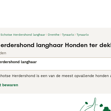
Schotse Herdershond langhaar
Drenthe
Tynaarlo
Tynaarlo
erdershond langhaar Honden ter dek
den
erdershond langhaar
chotse Herdershond is een van de meest opvallende honden al
 een intelligente, elegante uitstraling en dit zijn slechts 
t bewaren
hele wereld. Beroemd geworden door het boek en de film "
efokt als werkhond en is hij als een van de meest intellige
populaire keuze als gezelschaps- en gezinshond dankzij zijn v
se Herdershond (langhaar) adviespagina
voor informatie over 