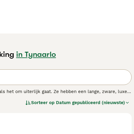
king
in Tynaarlo
s het om uiterlijk gaat. Ze hebben een lange, zware, luxe
enkele van de redenen waarom dit ras wordt gewaardeerd door
Sorteer op
Datum gepubliceerd (nieuwste)
Lassie Come Home", werd deze prachtige hond
nte honden ter wereld. Tegenwoordig is de Schotse
riendelijke, rustige en loyale karakter.
dit hondenras.