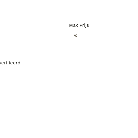
Max Prijs
€
erifieerd