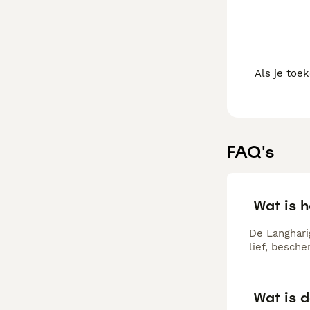
Als je toe
FAQ's
Wat is 
De Langharig
lief, besch
Wat is 