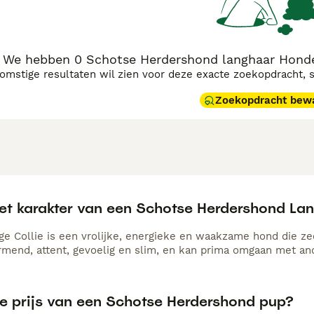
We hebben 0 Schotse Herdershond langhaar Honden
komstige resultaten wil zien voor deze exacte zoekopdracht, 
Zoekopdracht bew
het karakter van een Schotse Herdershond La
e Collie is een vrolijke, energieke en waakzame hond die zeer 
ermend, attent, gevoelig en slim, en kan prima omgaan met an
de prijs van een Schotse Herdershond pup?