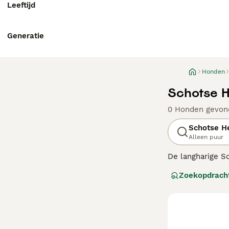
Leeftijd
Generatie
Honden
Schotse H
0 Honden gevon
Schotse H
Alleen puur
De langharige S
vacht. Ze hebben
Zoekopdrach
mensen over de 
oorspronkelijk g
Herdershond een 
Lees onze
Schot