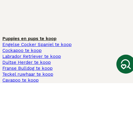
Puppies en pups te koop
Engelse Cocker Spaniel te koop
Cockapoo te koop
Labrador Retriever te koop
Duitse Herder te koop
Franse Bulldog te koop
Teckel ruwhaar te koop
Cavapoo te koop
Andere populaire pagina's
Honden te koop in Amsterdam
Pups te koop Limburg​
Pups te koop Friesland​
Honden te koop in Gelderland
Honden te koop in Den Haag
Honden te koop in Enschede