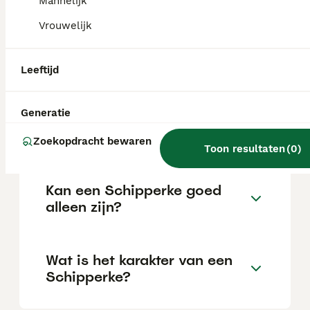
fokker.
Mannelijk
Vrouwelijk
Wat zijn de voor- en nadelen
van schipperkes?
Leeftijd
Generatie
Wat is de gemiddelde leeftijd
van een Schipperke?
Zoekopdracht bewaren
Toon resultaten
(
0
)
Kan een Schipperke goed
alleen zijn?
Wat is het karakter van een
Schipperke?