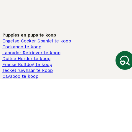
Puppies en pups te koop
Engelse Cocker Spaniel te koop
Cockapoo te koop
Labrador Retriever te koop
Duitse Herder te koop
Franse Bulldog te koop
Teckel ruwhaar te koop
Cavapoo te koop
Andere populaire pagina's
Honden te koop in Amsterdam
Pups te koop Limburg​
Pups te koop Friesland​
Honden te koop in Gelderland
Honden te koop in Den Haag
Honden te koop in Enschede