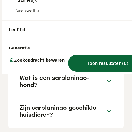
Mannelijk
gemakkelijk te vinden en vraagt een
aanzienlijke investering die varieert
Vrouwelijk
afhankelijk van de fokker.
Leeftijd
Welke
gezondheidsproblemen
hebben mensen met
Generatie
sarplaninac?
Zoekopdracht bewaren
Toon resultaten
(
0
)
Wat is een sarplaninac-
hond?
Zijn sarplaninac geschikte
huisdieren?