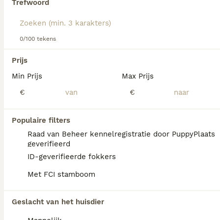
Trefwoord
dit hondenras.
We hebben 0 Sarplaninac (Joegoslavische
0/100 tekens
herder) Honden ter dekking in Ommen
gevonden.
Prijs
Als je toekomstige resultaten wil zien voor deze 
Min Prijs
exacte zoekopdracht, sla dan je zoekopdracht op en 
Max Prijs
vind jouw perfecte hond:
€
€
Zoekopdracht bewaren
Populaire filters
Raad van Beheer kennelregistratie door PuppyPlaats
FAQ's
geverifieerd
ID-geverifieerde fokkers
Met FCI stamboom
Waar kan ik een Sarplaninac
puppy kopen?
Geslacht van het huisdier
Een Sarplaninac pup is niet altijd