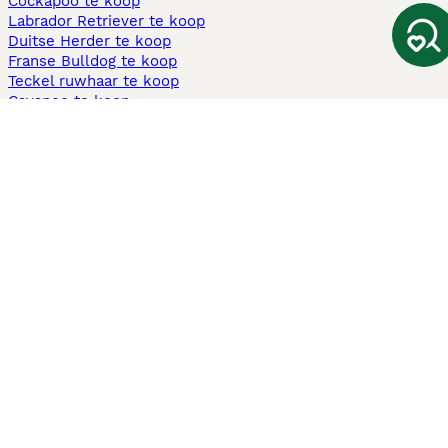
Cockapoo te koop
Labrador Retriever te koop
Duitse Herder te koop
Franse Bulldog te koop
Teckel ruwhaar te koop
Cavapoo te koop
Andere populaire pagina's
Honden te koop in Amsterdam
Pups te koop Limburg​
Pups te koop Friesland​
Honden te koop in Gelderland
Honden te koop in Den Haag
Honden te koop in Enschede
Adopteer hond in Nederland
Informatie
Over ons
Privacybeleid
Support
Pers
Voorwaarden