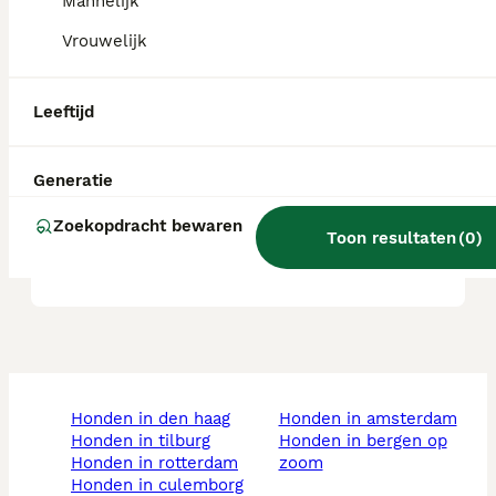
Mannelijk
Blaffen Saluki's veel?
Vrouwelijk
Leeftijd
Wat is het karakter van een
Saluki hond?
Generatie
Wat is de gemiddelde leeftijd
Zoekopdracht bewaren
Toon resultaten
(
0
)
van een Saluki?
honden in den haag
honden in amsterdam
honden in tilburg
honden in bergen op
honden in rotterdam
zoom
honden in culemborg