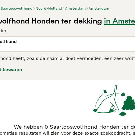
Saarlooswolfhond
Noord-Holland
Amsterdam
Amsterdam
olfhond Honden ter dekking
in Amst
den
olfhond
ond heeft, zoals de naam al doet vermoeden, een zeer wolfac
uitse herdershond te kruisen met een Europese wolf met als d
t bewaren
ooswolfhond adviespagina
voor informatie over dit hondenras
We hebben 0 Saarlooswolfhond Honden ter d
komstige resultaten wil zien voor deze exacte zoekopdracht, 