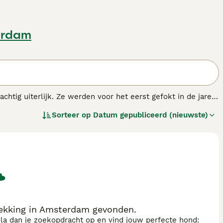
erdam
htig uiterlijk. Ze werden voor het eerst gefokt in de jaren
oel een hond te fokken die natuurlijker was in zijn
Sorteer op
Datum gepubliceerd (nieuwste)
.
ekking in Amsterdam gevonden.
sla dan je zoekopdracht op en vind jouw perfecte hond: