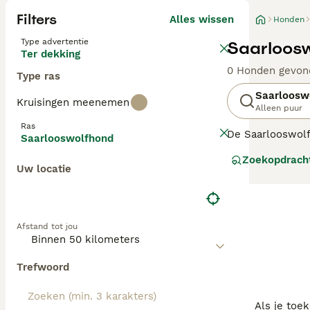
Filters
Alles wissen
Honden
Type advertentie
Saarloosw
Ter dekking
0 Honden gevon
Type ras
Saarloosw
Kruisingen meenemen
Alleen puur
Ras
De Saarlooswolfh
Saarlooswolfhond
1930 door een D
Zoekopdrach
gedrag.
Uw locatie
Lees onze
Saarl
Afstand tot jou
Trefwoord
Als je toe