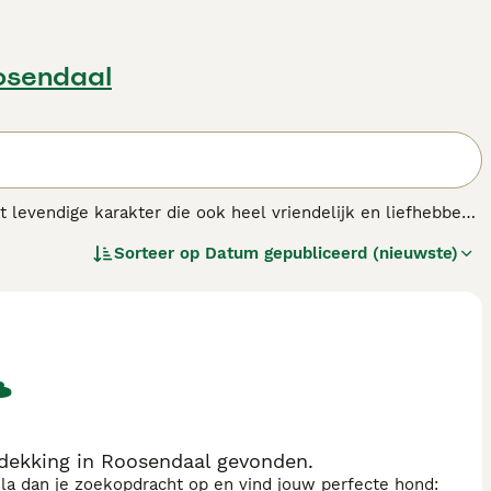
osendaal
t levendige karakter die ook heel vriendelijk en liefhebbend
ts liever dan in een vertrouwde omgeving betrokken te
Sorteer op
Datum gepubliceerd (nieuwste)
ijn in hun geboorteland Rusland.
ras.
 dekking in Roosendaal gevonden.
sla dan je zoekopdracht op en vind jouw perfecte hond: