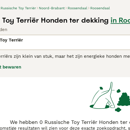
Russische Toy Terriër
Noord-Brabant
Roosendaal
Roosendaal
 Toy Terriër Honden ter dekking
in Ro
den
Toy Terriër
rriërs zijn klein van stuk, maar het zijn energieke honden me
ze tot geweldige huisdieren. Russische Toy Terriërs doen nie
t bewaren
 wat zich in een huishouden afspeelt. Ze zuhb zeer populair z
sche Toy Terriër adviespagina
voor informatie over dit honden
We hebben 0 Russische Toy Terriër Honden ter
komstige resultaten wil zien voor deze exacte zoekopdracht, 