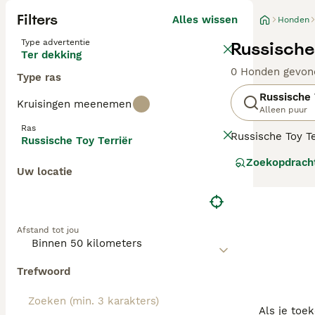
Filters
Alles wissen
Honden
Type advertentie
Russische
Ter dekking
0 Honden gevon
Type ras
Russische 
Kruisingen meenemen
Alleen puur
Ras
Russische Toy Te
Russische Toy Terriër
zijn. Dit maakt 
Zoekopdrach
worden bij alles
Uw locatie
Lees onze
Russi
Afstand tot jou
Trefwoord
Als je toe