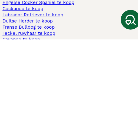
Engelse Cocker Spaniel te koop
Cockapoo te koop
Labrador Retriever te koop
Duitse Herder te koop
Franse Bulldog te koop
Teckel ruwhaar te koop
Cavapoo te koop
Andere populaire pagina's
Honden te koop in Amsterdam
Pups te koop Limburg​
Pups te koop Friesland​
Honden te koop in Gelderland
Honden te koop in Den Haag
Honden te koop in Enschede
Adopteer hond in Nederland
Informatie
Over ons
Privacybeleid
Support