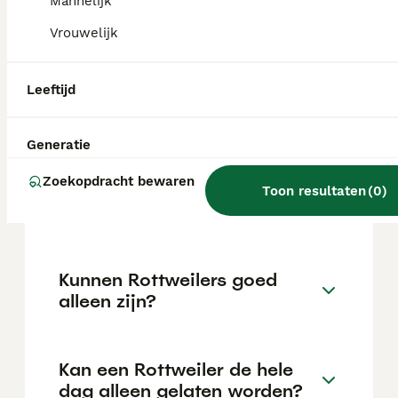
variëren afhankelijk van factoren zoals de
Mannelijk
stamboom, de reputatie van de fokker en de
Vrouwelijk
locatie.
Leeftijd
Is een Rottweiler een lieve
hond?
Generatie
Zoekopdracht bewaren
Hoe oud wordt een
Toon resultaten
(
0
)
Rottweiler?
Kunnen Rottweilers goed
alleen zijn?
Kan een Rottweiler de hele
dag alleen gelaten worden?