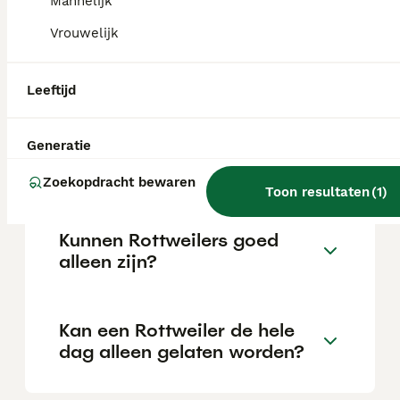
Mannelijk
Vrouwelijk
Is een Rottweiler een lieve
hond?
Leeftijd
Generatie
Hoe oud wordt een
Rottweiler?
Zoekopdracht bewaren
Toon resultaten
(
1
)
Kunnen Rottweilers goed
alleen zijn?
Kan een Rottweiler de hele
dag alleen gelaten worden?