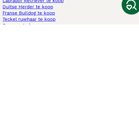
Labrador Retriever te koop
Duitse Herder te koop
Franse Bulldog te koop
Teckel ruwhaar te koop
Cavapoo te koop
Andere populaire pagina's
Honden te koop in Amsterdam
Pups te koop Limburg​
Pups te koop Friesland​
Honden te koop in Gelderland
Honden te koop in Den Haag
Honden te koop in Enschede
Adopteer hond in Nederland
Informatie
Over ons
Privacybeleid
Support
Pers
Voorwaarden
Pups verkopen