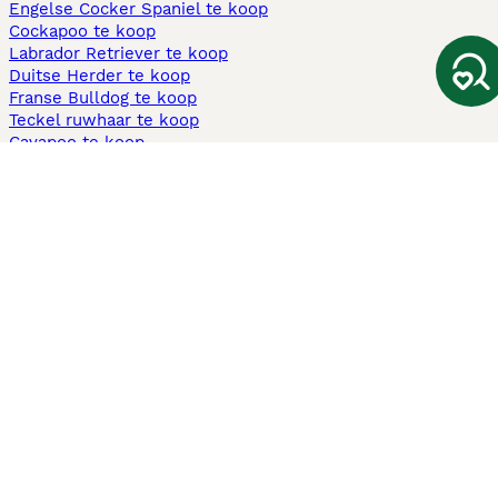
Engelse Cocker Spaniel te koop
Cockapoo te koop
Labrador Retriever te koop
Duitse Herder te koop
Franse Bulldog te koop
Teckel ruwhaar te koop
Cavapoo te koop
Andere populaire pagina's
Honden te koop in Amsterdam
Pups te koop Limburg​
Pups te koop Friesland​
Honden te koop in Gelderland
Honden te koop in Den Haag
Honden te koop in Enschede
Adopteer hond in Nederland
Informatie
Over ons
Privacybeleid
Support