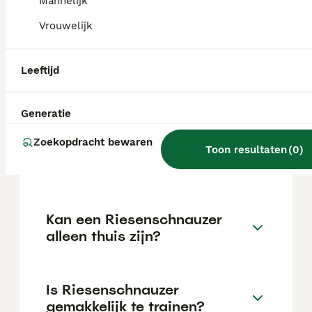
de €850 maar dit kan variëren afhankelijk
Mannelijk
van factoren zoals de stamboom, de
Vrouwelijk
reputatie van de fokker en de locatie.
Leeftijd
Wat is het karakter van een
Riesenschnauzer?
Generatie
Zoekopdracht bewaren
Hoeveel jaar leeft een
Toon resultaten
(
0
)
Riesenschnauzer?
Kan een Riesenschnauzer
alleen thuis zijn?
Is Riesenschnauzer
gemakkelijk te trainen?