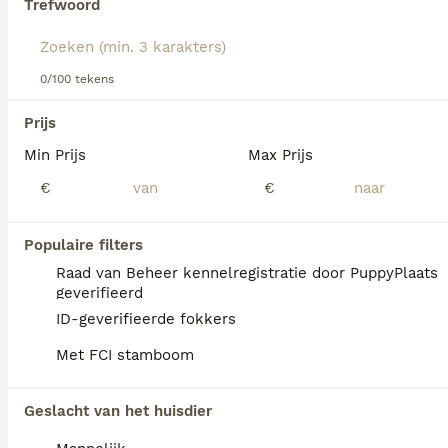
Trefwoord
Lees onze
Rhodesian Ridgeback adviespagina
voor
informatie over dit hondenras.
We hebben 0 Rhodesian Ridgeback Honden
0/100 tekens
ter dekking in Losser gevonden.
Als je toekomstige resultaten wil zien voor deze 
Prijs
exacte zoekopdracht, sla dan je zoekopdracht op en 
vind jouw perfecte hond:
Min Prijs
Max Prijs
€
€
Zoekopdracht bewaren
Populaire filters
FAQ's
Raad van Beheer kennelregistratie door PuppyPlaats
geverifieerd
ID-geverifieerde fokkers
Wat kost een Rhodesian
Met FCI stamboom
Ridgeback?
De gemiddelde prijs voor een Rhodesian
Geslacht van het huisdier
Ridgeback pup in Nederland ligt rond de