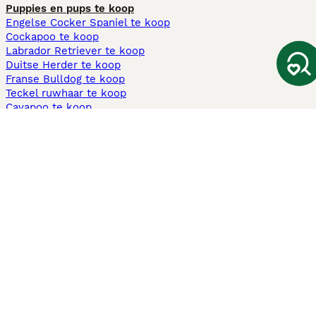
Puppies en pups te koop
Engelse Cocker Spaniel te koop
Cockapoo te koop
Labrador Retriever te koop
Duitse Herder te koop
Franse Bulldog te koop
Teckel ruwhaar te koop
Cavapoo te koop
Andere populaire pagina's
Honden te koop in Amsterdam
Pups te koop Limburg​
Pups te koop Friesland​
Honden te koop in Gelderland
Honden te koop in Den Haag
Honden te koop in Enschede
Adopteer hond in Nederland
Informatie
Over ons
Privacybeleid