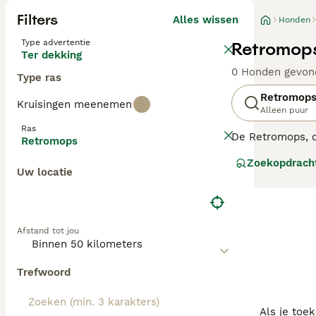
Filters
Alles wissen
Honden
Type advertentie
Retromops
Ter dekking
0 Honden gevon
Type ras
Retromop
Kruisingen meenemen
Alleen puur
Ras
De Retromops, o
Retromops
de klassieke mo
Zoekopdrach
geplooide snuit.
Uw locatie
bekend om zijn 
de Retromops mo
liefdevolle hond
Afstand tot jou
Trefwoord
Als je toe