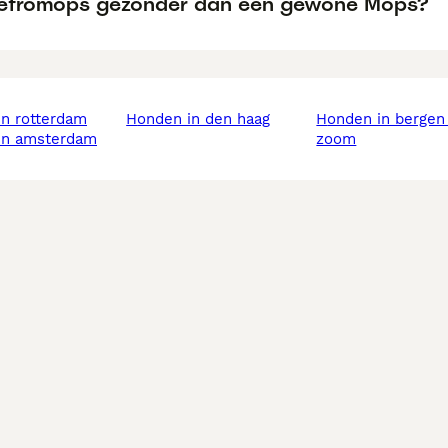
Retromops gezonder dan een gewone Mops?
in rotterdam
honden in den haag
honden in bergen op
 in amsterdam
zoom