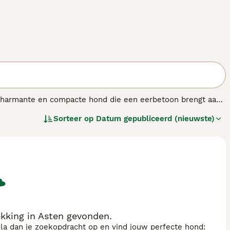
charmante en compacte hond die een eerbetoon brengt aan
e kenmerkende gedrongen poten en een schattige,
Sorteer op
Datum gepubliceerd (nieuwste)
uren voorkomt, waaronder zwart, fawn en zilver. Hij is
elschapshond maakt. Ondanks zijn vintage uiterlijk, biedt
oor gezinnen die op zoek zijn naar een energieke en
king in Asten gevonden.
sla dan je zoekopdracht op en vind jouw perfecte hond: