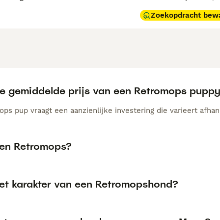
Zoekopdracht bew
de gemiddelde prijs van een Retromops pupp
ps pup vraagt een aanzienlijke investering die varieert afhan
een Retromops?
het karakter van een Retromopshond?