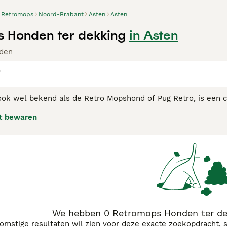
Retromops
Noord-Brabant
Asten
Asten
 Honden ter dekking
in Asten
den
s
ok wel bekend als de Retro Mopshond of Pug Retro, is een 
pshond. Deze hond heeft een stevige, gespierde bouw met d
t bewaren
 De Retromops heeft een korte vacht die in verschillende kle
speelse en aanhankelijke karakter, wat hem een geweldige gez
derne gezondheid en welzijn, en is hij een geliefde keuze v
 met een unieke uitstraling.
We hebben 0 Retromops Honden ter dek
komstige resultaten wil zien voor deze exacte zoekopdracht, 