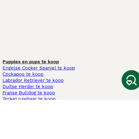
Puppies en pups te koop
Engelse Cocker Spaniel te koop
Cockapoo te koop
Labrador Retriever te koop
Duitse Herder te koop
Franse Bulldog te koop
Teckel ruwhaar te koop
Cavapoo te koop
Andere populaire pagina's
Honden te koop in Amsterdam
Pups te koop Limburg​