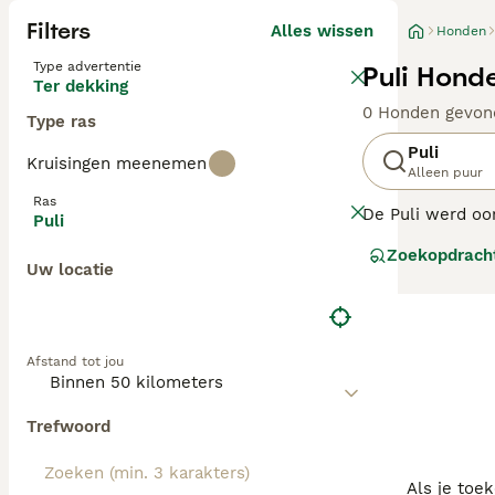
Filters
Alles wissen
Honden
Type advertentie
Puli Hond
Ter dekking
0 Honden gevon
Type ras
Puli
Kruisingen meenemen
Alleen puur
Ras
De Puli werd oo
Puli
de strenge Hong
Zoekopdrach
bergachtige gebi
Uw locatie
Lees onze
Puli 
Afstand tot jou
Trefwoord
Als je toe