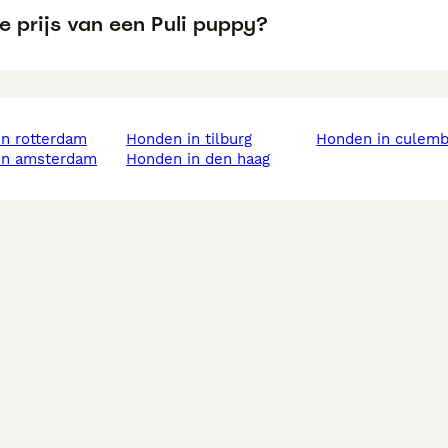
e prijs van een Puli puppy?
in rotterdam
honden in tilburg
honden in culem
 in amsterdam
honden in den haag