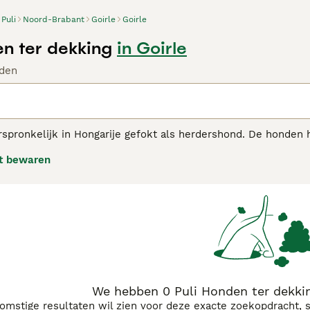
Puli
Noord-Brabant
Goirle
Goirle
en ter dekking
in Goirle
den
rspronkelijk in Hongarije gefokt als herdershond. De honden 
aarse winters, iets wat ze nodig hadden bij het hoeden en b
t bewaren
eden van het land.
adviespagina
voor informatie over dit hondenras.
We hebben 0 Puli Honden ter dekkin
komstige resultaten wil zien voor deze exacte zoekopdracht, 