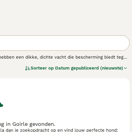
hebben een dikke, dichte vacht die bescherming biedt tegen
ewaken van kuddes met hun herders in de afgelegen,
Sorteer op
Datum gepubliceerd (nieuwste)
g in Goirle gevonden.
sla dan je zoekopdracht op en vind jouw perfecte hond: