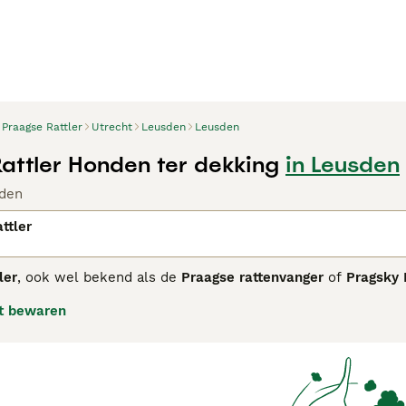
Praagse Rattler
Utrecht
Leusden
Leusden
attler Honden ter dekking
in Leusden
den
ttler
ler
, ook wel bekend als de
Praagse rattenvanger
of
Pragsky 
ond heeft zijn oorsprong in Praag, waar hij werd gefokt voor 
t bewaren
zijn compacte formaat, korte vacht en levendige uitstraling.
 die ondanks zijn kleine formaat een grote dosis moed toont.
r, maar kan soms wat gereserveerd zijn naar vreemden. Vanweg
ijd en energie hebben om hem te trainen en te onderhouden. I
kleine, waakse hondenrassen. Zoekwoorden zoals "praagse rattl
en vaak gebruikt door geïnteresseerden die een pup willen 