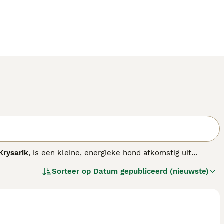
Krysarik
, is een kleine, energieke hond afkomstig uit
de jacht op kleine knaagdieren. Fysiek valt de Praagse
Sorteer op
Datum gepubliceerd (nieuwste)
 Het is een behendige en alerte hond met een vurige
 In temperament is deze hond speels, intelligent en trouw
e zijn levendige aard is hij geschikt voor actieve eigenaren
n Nederland en België wordt hij steeds bekender bij
er pups", "praagse rattler prijs" en "praagse rattler fokker
aanschaffen. De zorg voor deze hond vraagt om regelmatige