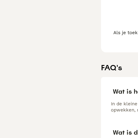
beweging en aan
Als je toe
FAQ's
Wat is h
In de kleine
opwekken, m
Wat is d