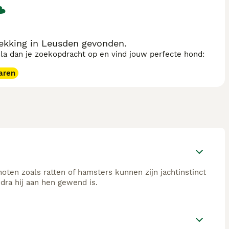
ent in goede banen te leiden.
ekking in Leusden gevonden.
sla dan je zoekopdracht op en vind jouw perfecte hond:
aren
enoten zoals ratten of hamsters kunnen zijn jachtinstinct
ra hij aan hen gewend is.