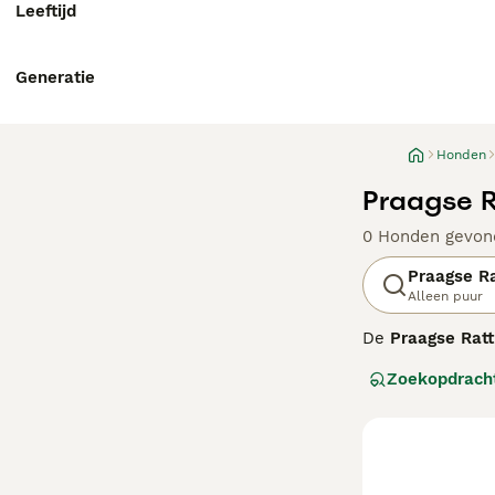
Leeftijd
Generatie
Honden
Praagse R
0 Honden gevon
Praagse Ra
Alleen puur
De
Praagse Ratt
Tsjechië. Deze h
Zoekopdrach
Rattler op door 
persoonlijkheid,
aan zijn eigenaa
die voldoende t
liefhebbers van 
Nederland" word