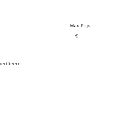
Max Prijs
€
erifieerd