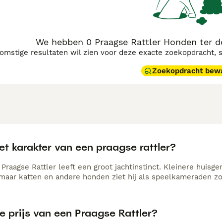
dacht, evenals een consequente opvoeding om zijn temperam
We hebben 0 Praagse Rattler Honden ter d
komstige resultaten wil zien voor deze exacte zoekopdracht, 
Zoekopdracht bew
et karakter van een praagse rattler?
 Praagse Rattler leeft een groot jachtinstinct. Kleinere huisg
aar katten en andere honden ziet hij als speelkameraden zod
e prijs van een Praagse Rattler?