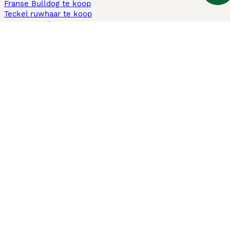
Franse Bulldog te koop
Teckel ruwhaar te koop
Cavapoo te koop
Andere populaire pagina's
Honden te koop in Amsterdam
Pups te koop Limburg​
Pups te koop Friesland​
Honden te koop in Gelderland
Honden te koop in Den Haag
Honden te koop in Enschede
Adopteer hond in Nederland
Informatie
Over ons
Privacybeleid
Support
Pers
Voorwaarden
Pups verkopen
Honden test