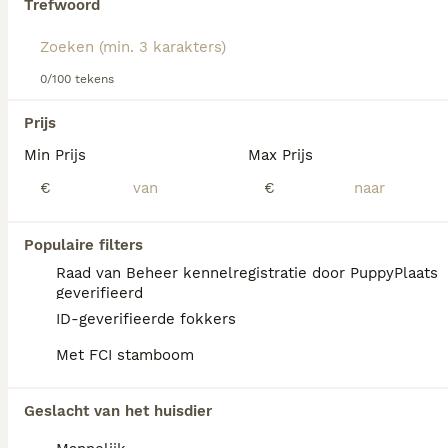
Trefwoord
Lees onze
Portugese Waterhond adviespagina
voor
informatie over dit hondenras.
We hebben 0 Portugese Waterhond Honden
0/100 tekens
ter dekking in Amsterdam gevonden.
Als je toekomstige resultaten wil zien voor deze 
Prijs
exacte zoekopdracht, sla dan je zoekopdracht op en 
vind jouw perfecte hond:
Min Prijs
Max Prijs
€
€
Zoekopdracht bewaren
Populaire filters
FAQ's
Raad van Beheer kennelregistratie door PuppyPlaats
geverifieerd
ID-geverifieerde fokkers
Wat zijn de nadelen van een
Met FCI stamboom
Portugese Waterhond?
Portugese Waterhonden kunnen
Geslacht van het huisdier
heupdysplasie en diverse genetische