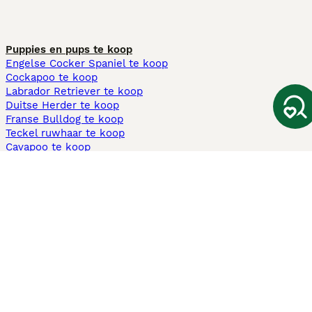
Puppies en pups te koop
Engelse Cocker Spaniel te koop
Cockapoo te koop
Labrador Retriever te koop
Duitse Herder te koop
Franse Bulldog te koop
Teckel ruwhaar te koop
Cavapoo te koop
Andere populaire pagina's
Honden te koop in Amsterdam
Pups te koop Limburg​
Pups te koop Friesland​
Honden te koop in Gelderland
Honden te koop in Den Haag
Honden te koop in Enschede
Adopteer hond in Nederland