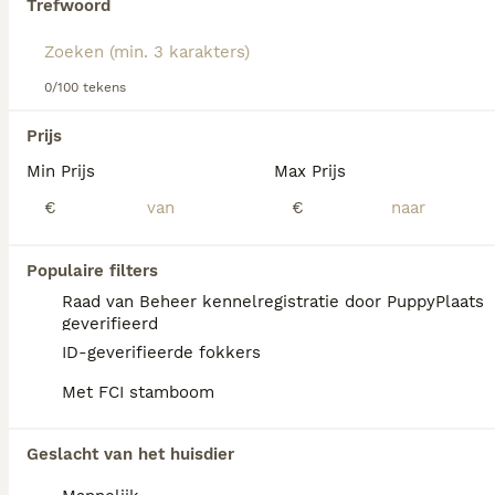
Trefwoord
We hebben 0 Polski Owczarek Nizinny
0/100 tekens
Honden ter dekking in Sint-Michielsgestel
gevonden.
Prijs
Als je toekomstige resultaten wil zien voor deze 
Min Prijs
exacte zoekopdracht, sla dan je zoekopdracht op en 
Max Prijs
vind jouw perfecte hond:
€
€
Zoekopdracht bewaren
Populaire filters
Raad van Beheer kennelregistratie door PuppyPlaats
FAQ's
geverifieerd
ID-geverifieerde fokkers
Met FCI stamboom
Ile kosztuje owczarek polski
nizinny?
Geslacht van het huisdier
De aanschaf van een Polski Owczarek