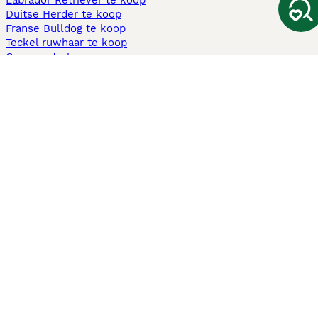
Labrador Retriever te koop
Duitse Herder te koop
Franse Bulldog te koop
Teckel ruwhaar te koop
Cavapoo te koop
Andere populaire pagina's
Honden te koop in Amsterdam
Pups te koop Limburg​
Pups te koop Friesland​
Honden te koop in Gelderland
Honden te koop in Den Haag
Honden te koop in Enschede
Adopteer hond in Nederland
Informatie
Over ons
Privacybeleid
Support
Pers
Voorwaarden
Pups verkopen