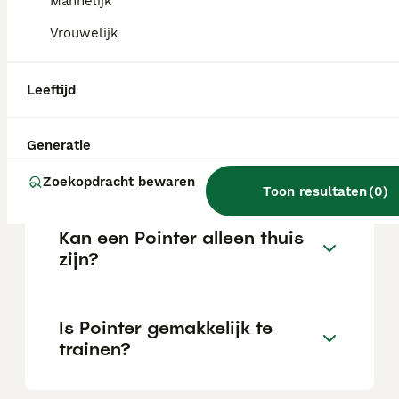
Mannelijk
Vrouwelijk
Wat is het karakter van een
Pointer?
Leeftijd
Hoeveel jaar leeft een
Generatie
Pointer?
Zoekopdracht bewaren
Toon resultaten
(
0
)
Kan een Pointer alleen thuis
zijn?
Is Pointer gemakkelijk te
trainen?