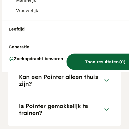
Mannelijk
Vrouwelijk
Wat is het karakter van een
Pointer?
Leeftijd
Hoeveel jaar leeft een
Generatie
Pointer?
Zoekopdracht bewaren
Toon resultaten
(
0
)
Kan een Pointer alleen thuis
zijn?
Is Pointer gemakkelijk te
trainen?