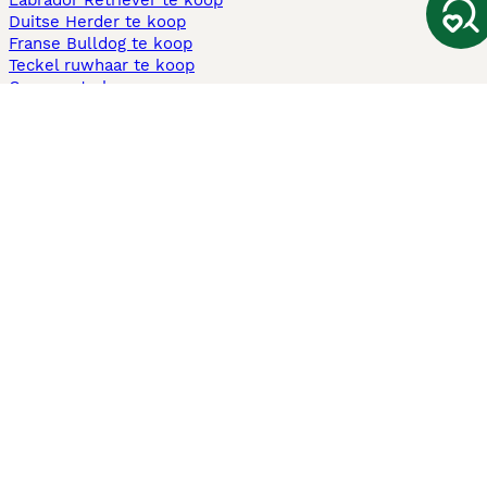
Labrador Retriever te koop
Duitse Herder te koop
Franse Bulldog te koop
Teckel ruwhaar te koop
Cavapoo te koop
Andere populaire pagina's
Honden te koop in Amsterdam
Pups te koop Limburg​
Pups te koop Friesland​
Honden te koop in Gelderland
Honden te koop in Den Haag
Honden te koop in Enschede
Adopteer hond in Nederland
Informatie
Over ons
Privacybeleid
Support
Pers
Voorwaarden
Pups verkopen