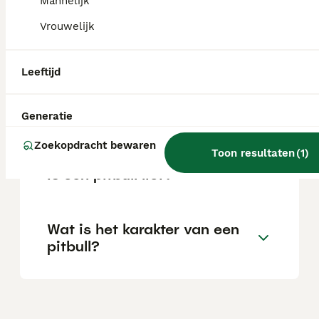
Mannelijk
Vrouwelijk
Is een pitbull legaal in
Nederland?
Leeftijd
Wat is het verschil tussen
Generatie
een pitbull en een stafford?
Zoekopdracht bewaren
Toon resultaten
(
1
)
Is een pitbull lief?
Wat is het karakter van een
pitbull?