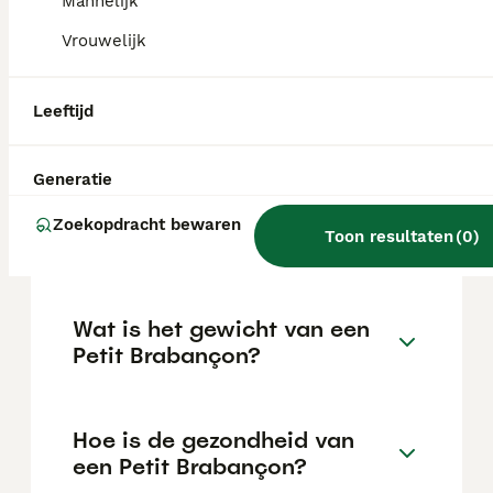
Mannelijk
aanzienlijke investering die varieert
afhankelijk van de fokker.
Vrouwelijk
Wat is de gemiddelde leeftijd
Leeftijd
van een Petit Brabançon?
Generatie
Wat is het karakter van een
Zoekopdracht bewaren
Toon resultaten
(
0
)
Petit Brabançon?
Wat is het gewicht van een
Petit Brabançon?
Hoe is de gezondheid van
een Petit Brabançon?