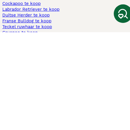
Cockapoo te koop
Labrador Retriever te koop
Duitse Herder te koop
Franse Bulldog te koop
Teckel ruwhaar te koop
Cavapoo te koop
Andere populaire pagina's
Honden te koop in Amsterdam
Pups te koop Limburg​
Pups te koop Friesland​
Honden te koop in Gelderland
Honden te koop in Den Haag
Honden te koop in Enschede
Adopteer hond in Nederland
Informatie
Over ons
Privacybeleid
Support
Pers