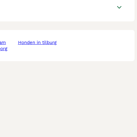
dam
honden in tilburg
borg