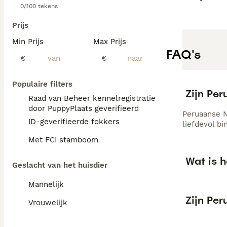
0/100 tekens
Prijs
Min Prijs
Max Prijs
FAQ's
€
€
Populaire filters
Zijn Pe
Raad van Beheer kennelregistratie
door PuppyPlaats geverifieerd
Peruaanse N
ID-geverifieerde fokkers
liefdevol b
Met FCI stamboom
Wat is 
Geslacht van het huisdier
Mannelijk
Zijn Pe
Vrouwelijk