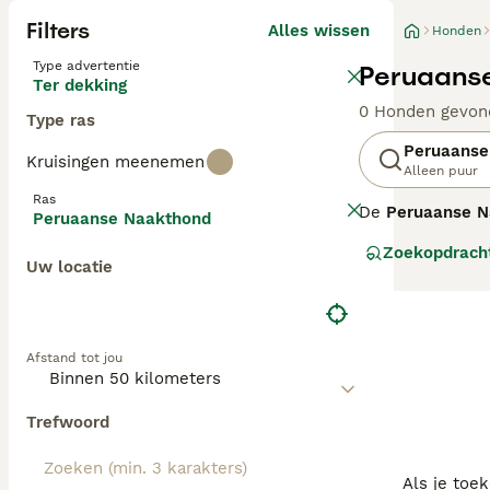
Filters
Alles wissen
Honden
Type advertentie
Peruaanse
Ter dekking
0 Honden gevon
Type ras
Peruaanse
Kruisingen meenemen
Alleen puur
Ras
De
Peruaanse N
Peruaanse Naakthond
oude ras, erkend
Zoekopdrach
koperkleurig. D
Uw locatie
huid te bescher
en trouw aan zi
gezinnen met kin
speciale huidve
Afstand tot jou
"peruaanse naak
Trefwoord
Als je toe