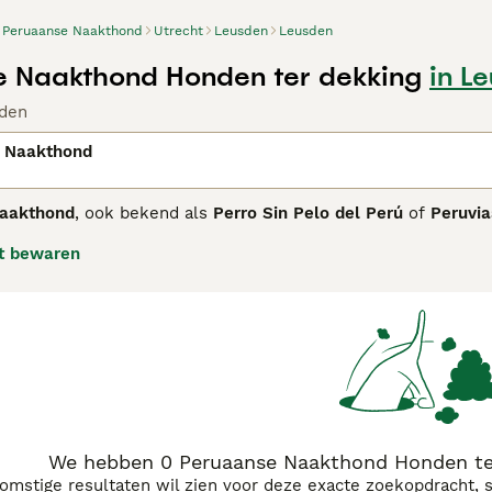
Peruaanse Naakthond
Utrecht
Leusden
Leusden
 Naakthond Honden ter dekking
in L
den
 Naakthond
aakthond
, ook bekend als
Perro Sin Pelo del Perú
of
Peruvi
 als nationaal cultureel erfgoed, heeft een slank en elegant 
t bewaren
e meeste exemplaren zijn vachtloos, wat hen kwetsbaar maak
men met zonnecrème en ze bij koud weer een jas aan te trek
jn gezin, maar ook waaks en soms gereserveerd tegenover vree
deren. Dit ras is ideaal voor mensen die op zoek zijn naar 
rzorging op zich te nemen. Populaire zoektermen rondom dit 
thond mini" en "peruaanse naakthond fokker".
We hebben 0 Peruaanse Naakthond Honden ter
komstige resultaten wil zien voor deze exacte zoekopdracht, 