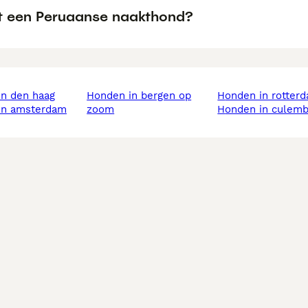
t een Peruaanse naakthond?
in den haag
honden in bergen op
honden in rotter
 in amsterdam
zoom
honden in culem