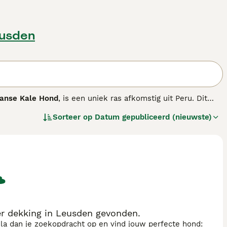
eusden
aanse Kale Hond
, is een uniek ras afkomstig uit Peru. Dit
lichaam met een huid die varieert van zwart tot
Sorteer op
Datum gepubliceerd (nieuwste)
t voor zonnebrand en kou. Daarom is het belangrijk om hun
ken. Qua karakter is de Peruaanse Naakthond aanhankelijk
mden. Door goede socialisatie is hij geschikt voor
een gezelschapshond in een warm klimaat en bereid zijn de
ras zijn onder andere "peruaanse naakthond pup",
 dekking in Leusden gevonden.
sla dan je zoekopdracht op en vind jouw perfecte hond: