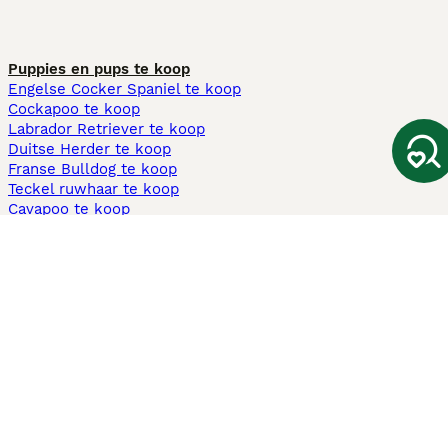
Puppies en pups te koop
Engelse Cocker Spaniel te koop
Cockapoo te koop
Labrador Retriever te koop
Duitse Herder te koop
Franse Bulldog te koop
Teckel ruwhaar te koop
Cavapoo te koop
Andere populaire pagina's
Honden te koop in Amsterdam
Pups te koop Limburg​
Pups te koop Friesland​
Honden te koop in Gelderland
Honden te koop in Den Haag
Honden te koop in Enschede
Adopteer hond in Nederland