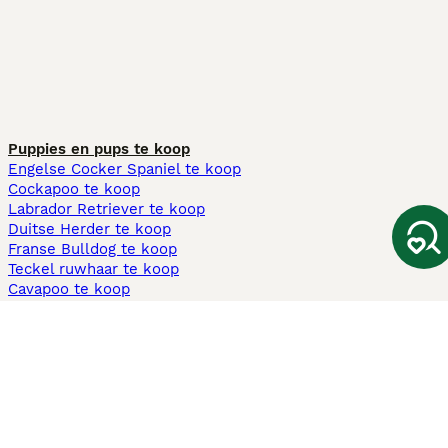
Puppies en pups te koop
Engelse Cocker Spaniel te koop
Cockapoo te koop
Labrador Retriever te koop
Duitse Herder te koop
Franse Bulldog te koop
Teckel ruwhaar te koop
Cavapoo te koop
Andere populaire pagina's
Honden te koop in Amsterdam
Pups te koop Limburg​
Pups te koop Friesland​
Honden te koop in Gelderland
Honden te koop in Den Haag