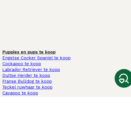
Puppies en pups te koop
Engelse Cocker Spaniel te koop
Cockapoo te koop
Labrador Retriever te koop
Duitse Herder te koop
Franse Bulldog te koop
Teckel ruwhaar te koop
Cavapoo te koop
Andere populaire pagina's
Honden te koop in Amsterdam
Pups te koop Limburg​
Pups te koop Friesland​