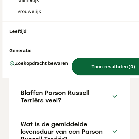
varieert afhankelijk van de fokker.
Mannelijk
Vrouwelijk
Wat is het verschil tussen
een Parson Russell en een
Leeftijd
Russell terriër?
Generatie
Hoe is het karakter van een
Zoekopdracht bewaren
Toon resultaten
(
0
)
Parson Russell Terriër?
Blaffen Parson Russell
Terriërs veel?
Wat is de gemiddelde
levensduur van een Parson
Russell Terriër?