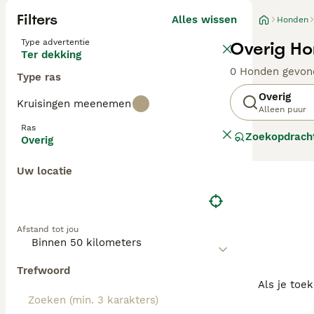
Filters
Alles wissen
Honden
Type advertentie
Overig Ho
Ter dekking
0 Honden gevon
Type ras
Overig
Kruisingen meenemen
Alleen puur
Ras
Zoekopdrach
Overig
Uw locatie
Afstand tot jou
Trefwoord
Als je toe