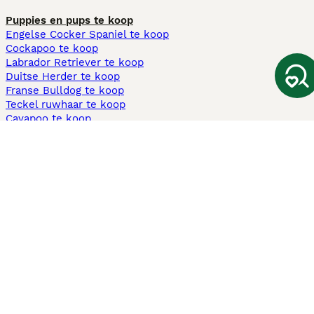
Puppies en pups te koop
Engelse Cocker Spaniel te koop
Cockapoo te koop
Labrador Retriever te koop
Duitse Herder te koop
Franse Bulldog te koop
Teckel ruwhaar te koop
Cavapoo te koop
Andere populaire pagina's
Honden te koop in Amsterdam
Pups te koop Limburg​
Pups te koop Friesland​
Honden te koop in Gelderland
Honden te koop in Den Haag
Honden te koop in Enschede
Adopteer hond in Nederland
Informatie
Over ons