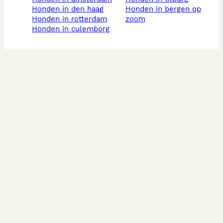
honden in den haag
honden in bergen op
honden in rotterdam
zoom
honden in culemborg