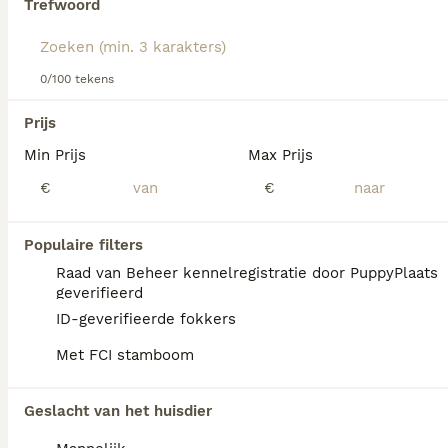
Trefwoord
We hebben 0 Oostenrijkse Pinscher Honden
0/100 tekens
ter dekking in Sint-Michielsgestel gevonden.
Als je toekomstige resultaten wil zien voor deze 
Prijs
exacte zoekopdracht, sla dan je zoekopdracht op en 
vind jouw perfecte hond:
Min Prijs
Max Prijs
€
€
Zoekopdracht bewaren
Populaire filters
FAQ's
Raad van Beheer kennelregistratie door PuppyPlaats
geverifieerd
ID-geverifieerde fokkers
Wat kost een Oostenrijkse
Met FCI stamboom
Pinscher?
De aanschaf van een Oostenrijkse Pinscher
Geslacht van het huisdier
pup vraagt een aanzienlijke investering die