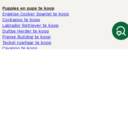
Puppies en pups te koop
Engelse Cocker Spaniel te koop
Cockapoo te koop
Labrador Retriever te koop
Duitse Herder te koop
Franse Bulldog te koop
Teckel ruwhaar te koop
Cavapoo te koop
Andere populaire pagina's
Honden te koop in Amsterdam
Pups te koop Limburg​
Pups te koop Friesland​
Honden te koop in Gelderland
Honden te koop in Den Haag
Honden te koop in Enschede
Adopteer hond in Nederland
Informatie
Over ons