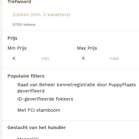
Trefwoord
We hebben 0 Oostenrijkse Pinscher Honden
0/100 tekens
ter dekking in Goirle gevonden.
Als je toekomstige resultaten wil zien voor deze 
Prijs
exacte zoekopdracht, sla dan je zoekopdracht op en 
vind jouw perfecte hond:
Min Prijs
Max Prijs
€
€
Zoekopdracht bewaren
Populaire filters
FAQ's
Raad van Beheer kennelregistratie door PuppyPlaats
geverifieerd
ID-geverifieerde fokkers
Wat kost een Oostenrijkse
Met FCI stamboom
Pinscher?
De aanschaf van een Oostenrijkse Pinscher
Geslacht van het huisdier
pup vraagt een aanzienlijke investering die