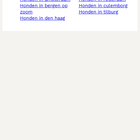
honden in bergen op
honden in culemborg
zoom
honden in tilburg
honden in den haag