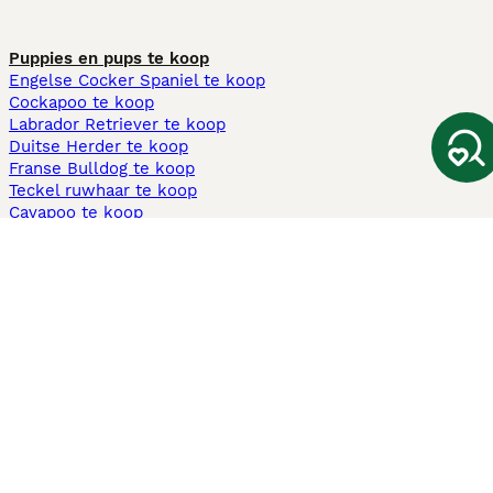
Puppies en pups te koop
Engelse Cocker Spaniel te koop
Cockapoo te koop
Labrador Retriever te koop
Duitse Herder te koop
Franse Bulldog te koop
Teckel ruwhaar te koop
Cavapoo te koop
Andere populaire pagina's
Honden te koop in Amsterdam
Pups te koop Limburg​
Pups te koop Friesland​
Honden te koop in Gelderland
Honden te koop in Den Haag
Honden te koop in Enschede
Adopteer hond in Nederland
Informatie