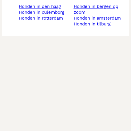
honden in den haag
honden in bergen op
honden in culemborg
zoom
honden in rotterdam
honden in amsterdam
honden in tilburg