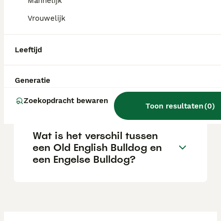
een serieuze fokker.
Mannelijk
Vrouwelijk
Hoe groot wordt een Old
English Bulldog?
Leeftijd
Generatie
Is een oude Engelse bulldog
een geschikte gezinshond?
Zoekopdracht bewaren
Toon resultaten
(
0
)
Wat is het verschil tussen
een Old English Bulldog en
een Engelse Bulldog?